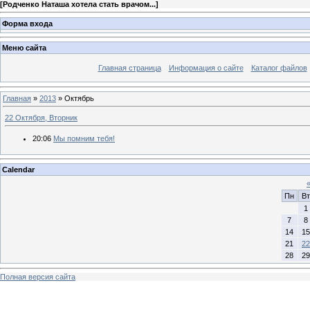
[
Родченко Наташа хотела стать врачом...
]
Форма входа
Меню сайта
Главная страница
Информация о сайте
Каталог файлов
Главная
»
2013
»
Октябрь
22 Октября, Вторник
20:06
Мы помним тебя!
Calendar
Пн
Вт
1
7
8
14
15
21
22
28
29
Полная версия сайта