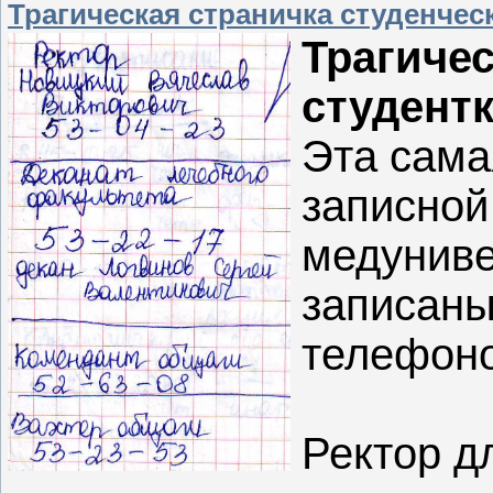
Трагическая страничка студенчес
Трагичес
студентк
Эта сама
записной
медуниве
записаны
телефонов
Ректор д