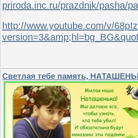
priroda.inc.ru/prazdnik/pasha/p
http://www.youtube.com/v/68p
version=3&amp;hl=bg_BG&quo
Светлая тебе память, НАТАШЕНЬ