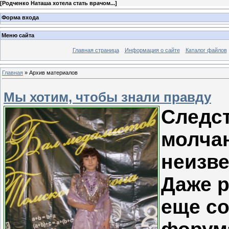
[
Родченко Наташа хотела стать врачом...
]
Форма входа
Меню сайта
Главная страница
Информация о сайте
Каталог файлов
Главная
»
Архив материалов
Мы хотим, чтобы знали правду
Следс
молча
неизве
Даже р
еще со