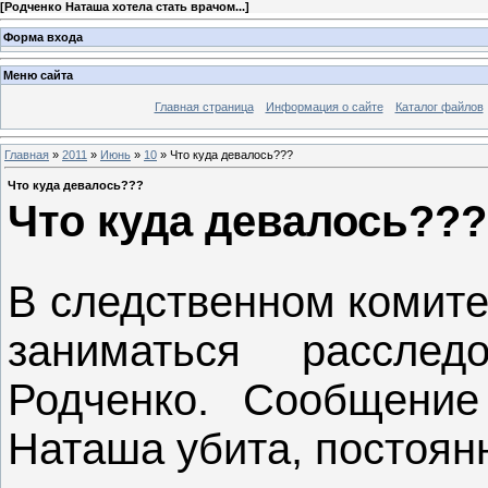
[
Родченко Наташа хотела стать врачом...
]
Форма входа
Меню сайта
Главная страница
Информация о сайте
Каталог файлов
Главная
»
2011
»
Июнь
»
10
» Что куда девалось???
Что куда девалось???
Что куда девалось???
В следственном комитет
заниматься рассле
Родченко. Сообщение
Наташа убита, постоянн