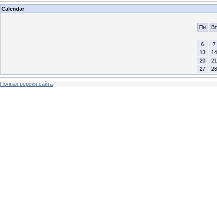
Calendar
Пн
Вт
6
7
13
14
20
21
27
28
Полная версия сайта