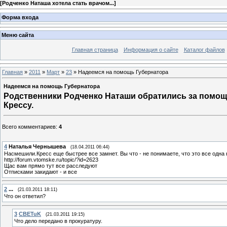
[
Родченко Наташа хотела стать врачом...
]
Форма входа
Меню сайта
Главная страница
Информация о сайте
Каталог файлов
Главная
»
2011
»
Март
»
23
» Надеемся на помощь Губернатора
Надеемся на помощь Губернатора
Родственники Родченко Наташи обратились за помощ
Крессу.
Всего комментариев
:
4
4
Наталья Чернышева
(18.04.2011 06:44)
Насмешили.Кресс еще быстрее все замнет. Вы что - не понимаете, что это все одна 
http://forum.vtomske.ru/topic/?id=2623
Щас вам прямо тут все расследуют
Отписками закидают - и все
2
...
(21.03.2011 18:11)
Что он ответил?
3
CBETuK
(21.03.2011 19:15)
Что дело передано в прокуратуру.