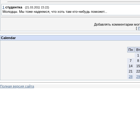
1
студентка
(21.03.2011 15:22)
Молодцы. Мы тоже надеемся, что хоть там кто-нибудь поможет...
Добавлять комментарии могу
[
Р
Calendar
Пн
Вт
1
7
8
14
15
21
22
28
29
Полная версия сайта