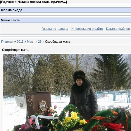
[
Родченко Наташа хотела стать врачом...
]
Форма входа
Меню сайта
Главная страница
Информация о сайте
Каталог файлов
Главная
»
2011
»
Март
»
25
» Скорбящая мать
Скорбящая мать