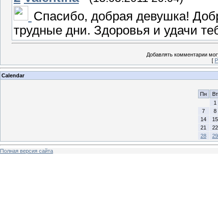
Спасибо, добрая девушка! Доб
трудные дни. Здоровья и удачи теб
Добавлять комментарии могу
[
Р
Calendar
Пн
Вт
1
7
8
14
15
21
22
28
29
Полная версия сайта